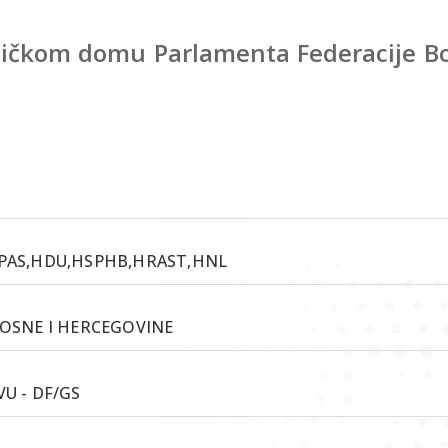
ničkom domu Parlamenta Federacije Bo
SPAS,HDU,HSPHB,HRAST,HNL
BOSNE I HERCEGOVINE
U - DF/GS