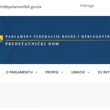
BIH@parlamentfbih.gov.ba
O PARLAMENTU
PROPISI
LINKOVI
EU INT