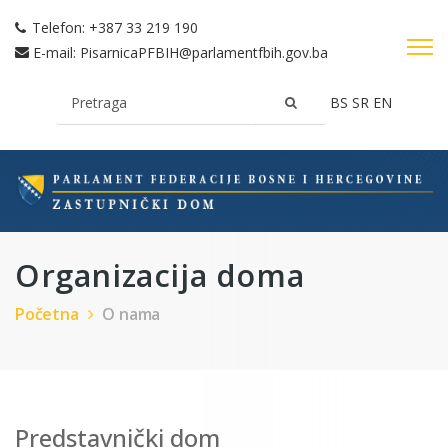
Telefon:
+387 33 219 190
E-mail:
PisarnicaPFBIH@parlamentfbih.gov.ba
BS
SR
EN
Organizacija doma
Početna
O nama
Predstavnički dom