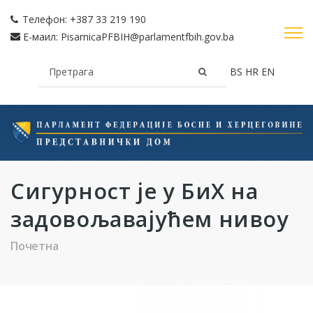
Телефон:
+387 33 219 190
Е-маил:
PisarnicaPFBIH@parlamentfbih.gov.ba
BS
HR
EN
Сигурност је у БиХ на
задовољавајућем нивоу
Почетна