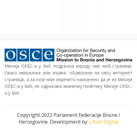
Мисија ОЕБС-а у БиХ подржала израду ове wеб-странице.
Свако мишљење или изјава, објављени на овој интернет
страници, а за које није изричито назначено да је из Мисије
ОЕБС-а у БиХ, не одражава званичну политику Мисије ОЕБС-
а у БиХ.
Copyright 2022 Parlament Federacije Bosne i
Hercegovine. Development by
Lilium Digital