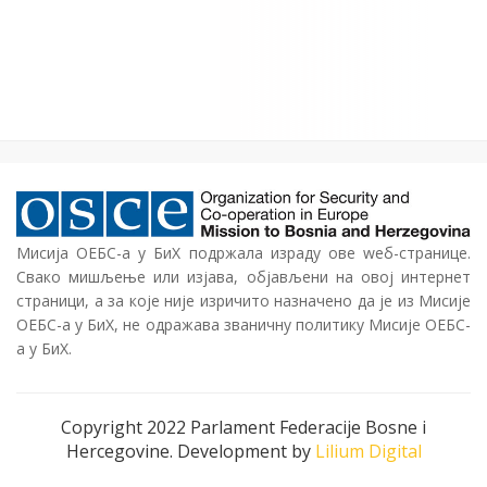
Мисија ОЕБС-а у БиХ подржала израду ове wеб-странице.
Свако мишљење или изјава, објављени на овој интернет
страници, а за које није изричито назначено да је из Мисије
ОЕБС-а у БиХ, не одражава званичну политику Мисије ОЕБС-
а у БиХ.
Copyright 2022 Parlament Federacije Bosne i
Hercegovine. Development by
Lilium Digital