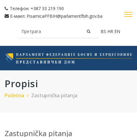
Телефон:
+387 33 219 190
Е-маил:
PisarnicaPFBIH@parlamentfbih.gov.ba
BS
HR
EN
Propisi
Početna
Zastupnička pitanja
Zastupnička pitanja