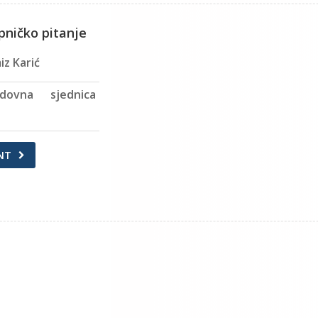
pničko pitanje
iz Karić
dovna sjednica
NT