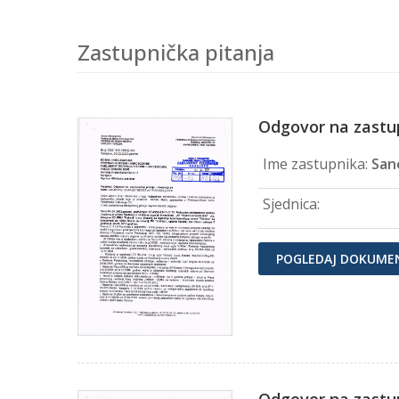
Zastupnička pitanja
Odgovor na zastu
Ime zastupnika:
Sane
Sjednica:
POGLEDAJ DOKUME