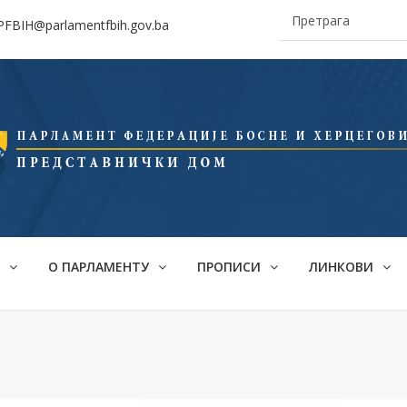
aPFBIH@parlamentfbih.gov.ba
О
О ПАРЛАМЕНТУ
ПРОПИСИ
ЛИНКОВИ