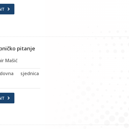
NT
pničko pitanje
ir Mašić
dovna sjednica
NT