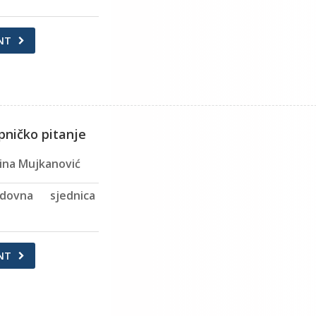
NT
pničko pitanje
ina Mujkanović
dovna sjednica
NT