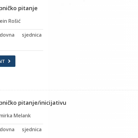
pničko pitanje
ein Rošić
dovna sjednica
NT
ničko pitanje/inicijativu
mirka Melank
dovna sjednica