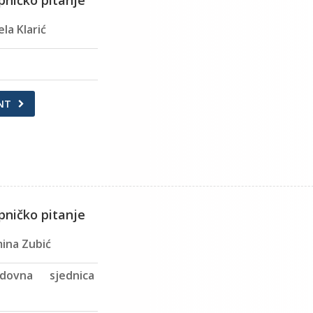
pničko pitanje
la Klarić
NT
pničko pitanje
mina Zubić
dovna sjednica