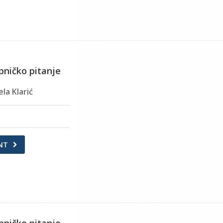
pničko pitanje
la Klarić
NT