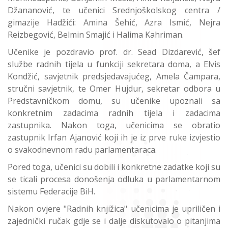
Džananović, te učenici Srednjoškolskog centra /
gimazije Hadžići: Amina Šehić, Azra Ismić, Nejra
Reizbegović, Belmin Smajić i Halima Kahriman.
Učenike je pozdravio prof. dr. Sead Dizdarević, šef
službe radnih tijela u funkciji sekretara doma, a Elvis
Kondžić, savjetnik predsjedavajućeg, Amela Čampara,
stručni savjetnik, te Omer Hujdur, sekretar odbora u
Predstavničkom domu, su učenike upoznali sa
konkretnim zadacima radnih tijela i zadacima
zastupnika. Nakon toga, učenicima se obratio
zastupnik Irfan Ajanović koji ih je iz prve ruke izvjestio
o svakodnevnom radu parlamentaraca.
Pored toga, učenici su dobili i konkretne zadatke koji su
se ticali procesa donošenja odluka u parlamentarnom
sistemu Federacije BiH.
Nakon ovjere "Radnih knjižica" učenicima je upriličen i
zajednički ručak gdje se i dalje diskutovalo o pitanjima