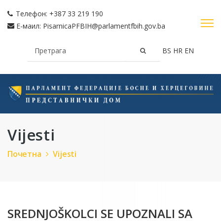
Телефон:
+387 33 219 190
Е-маил:
PisarnicaPFBIH@parlamentfbih.gov.ba
BS
HR
EN
Vijesti
Почетна
Vijesti
SREDNJOŠKOLCI SE UPOZNALI SA