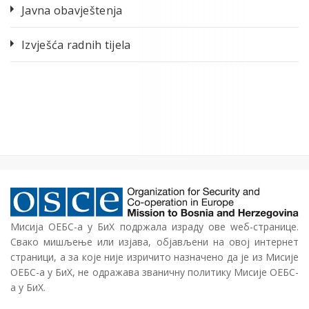
Javna obavještenja
Izvješća radnih tijela
Мисија ОЕБС-а у БиХ подржала израду ове wеб-странице.
Свако мишљење или изјава, објављени на овој интернет
страници, а за које није изричито назначено да је из Мисије
ОЕБС-а у БиХ, не одражава званичну политику Мисије ОЕБС-
а у БиХ.