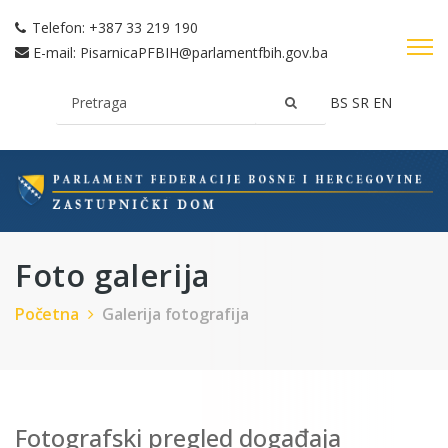
Telefon:
+387 33 219 190
E-mail:
PisarnicaPFBIH@parlamentfbih.gov.ba
BS
SR
EN
Foto galerija
Početna
Galerija fotografija
Fotografski pregled događaja