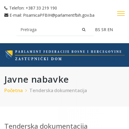
Telefon:
+387 33 219 190
E-mail:
PisarnicaPFBIH@parlamentfbih.gov.ba
BS
SR
EN
Javne nabavke
Početna
Tenderska dokumentacija
Tenderska dokumentacija