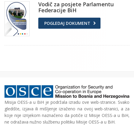
Vodič za posjete Parlamentu
Federacije BiH
POGLEDAJ DOKUMENT
Misija OESS-a u BiH je podržala izradu ove web-stranice. Svako
gledište, izjava ili mišljenje izraženo na ovoj web-stranici, a za
koje nije izrijekom naznačeno da potiče iz Misije OESS-a u BiH,
ne odražava nužno službenu politiku Misije OESS-a u BiH.