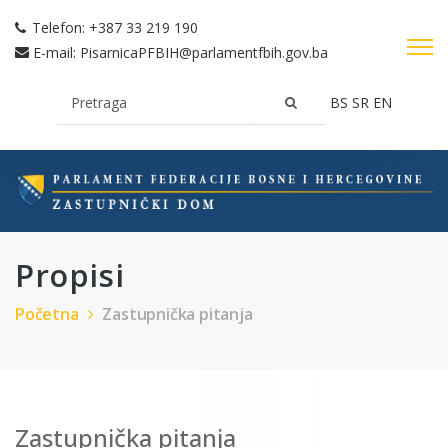
Telefon:
+387 33 219 190
E-mail:
PisarnicaPFBIH@parlamentfbih.gov.ba
BS
SR
EN
Propisi
Početna
Zastupnička pitanja
Zastupnička pitanja