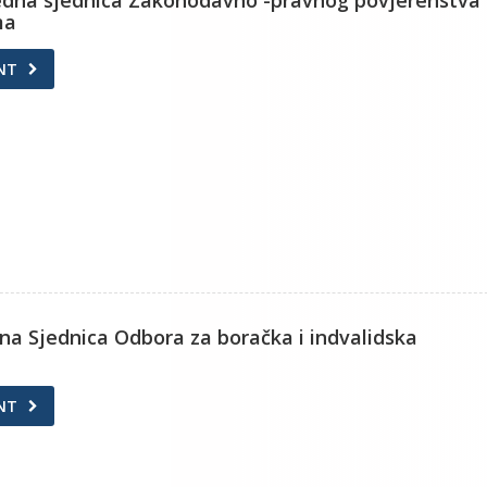
redna sjednica Zakonodavno -pravnog povjerenstva
ma
NT
dna Sjednica Odbora za boračka i indvalidska
NT