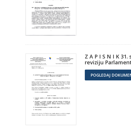
Z A P I S N I K 3
reviziju Parlamen
POGLEDAJ DOKUME