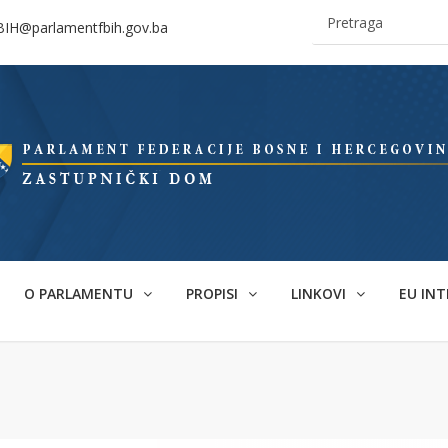
BIH@parlamentfbih.gov.ba
O PARLAMENTU
PROPISI
LINKOVI
EU INT