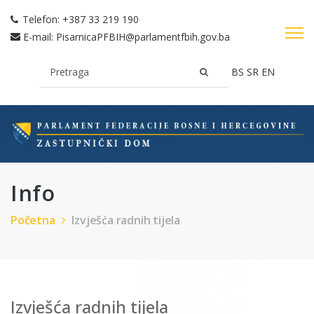
Telefon:
+387 33 219 190
E-mail:
PisarnicaPFBIH@parlamentfbih.gov.ba
BS
SR
EN
Info
Početna
Izvješća radnih tijela
Izvješća radnih tijela