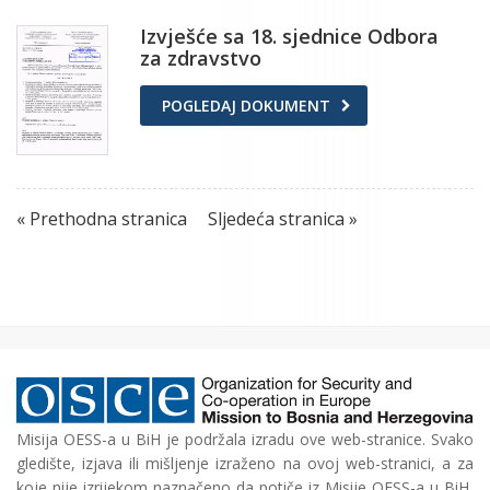
Izvješće sa 18. sjednice Odbora
za zdravstvo
POGLEDAJ DOKUMENT
« Prethodna stranica
Sljedeća stranica »
Misija OESS-a u BiH je podržala izradu ove web-stranice. Svako
gledište, izjava ili mišljenje izraženo na ovoj web-stranici, a za
koje nije izrijekom naznačeno da potiče iz Misije OESS-a u BiH,