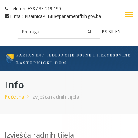
Telefon:
+387 33 219 190
E-mail:
PisarnicaPFBIH@parlamentfbih.gov.ba
BS
SR
EN
Info
Početna
Izvješća radnih tijela
Izvješća radnih tijela