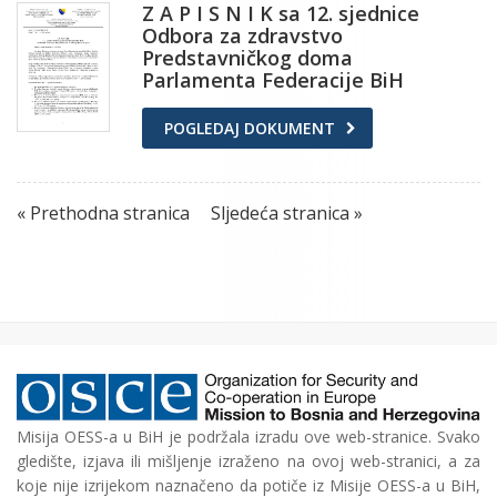
Z A P I S N I K sa 12. sjednice
Odbora za zdravstvo
Predstavničkog doma
Parlamenta Federacije BiH
POGLEDAJ DOKUMENT
« Prethodna stranica
Sljedeća stranica »
Misija OESS-a u BiH je podržala izradu ove web-stranice. Svako
gledište, izjava ili mišljenje izraženo na ovoj web-stranici, a za
koje nije izrijekom naznačeno da potiče iz Misije OESS-a u BiH,