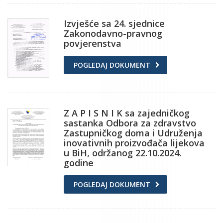
Izvješće sa 24. sjednice
Zakonodavno-pravnog
povjerenstva
POGLEDAJ DOKUMENT
Z A P I S N I K sa zajedničkog
sastanka Odbora za zdravstvo
Zastupničkog doma i Udruženja
inovativnih proizvođača lijekova
u BiH, održanog 22.10.2024.
godine
POGLEDAJ DOKUMENT