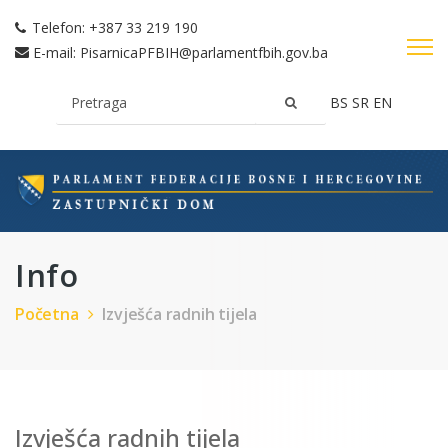
Telefon:
+387 33 219 190
E-mail:
PisarnicaPFBIH@parlamentfbih.gov.ba
BS
SR
EN
Info
Početna
Izvješća radnih tijela
Izvješća radnih tijela