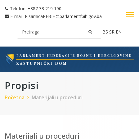
Telefon:
+387 33 219 190
E-mail:
PisarnicaPFBIH@parlamentfbih.gov.ba
BS
SR
EN
Propisi
Početna
Materijali u proceduri
Materijali u proceduri