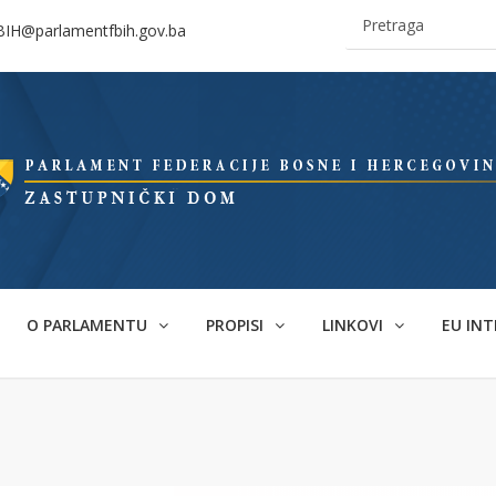
BIH@parlamentfbih.gov.ba
O PARLAMENTU
PROPISI
LINKOVI
EU INT