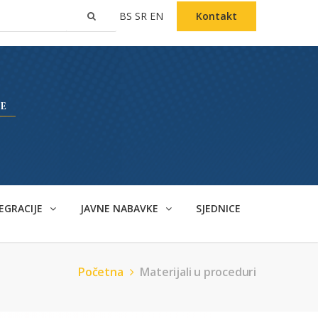
BS
SR
EN
Kontakt
EGRACIJE
JAVNE NABAVKE
SJEDNICE
Početna
Materijali u proceduri