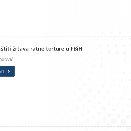
štiti žrtava ratne torture u FBiH
adović
NT