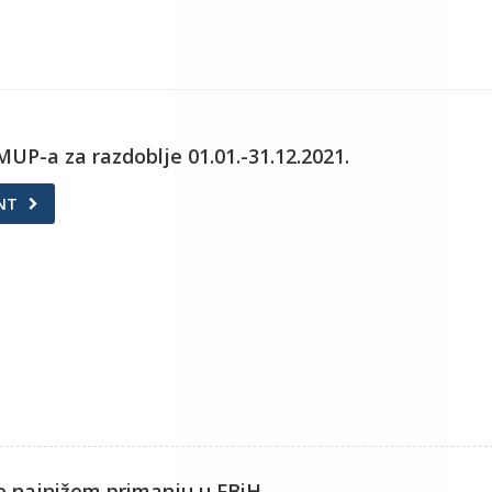
MUP-a za razdoblje 01.01.-31.12.2021.
NT
o najnižem primanju u FBiH