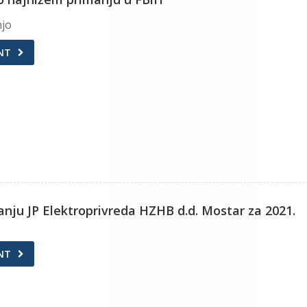
njo
NT
vanju JP Elektroprivreda HZHB d.d. Mostar za 2021.
NT