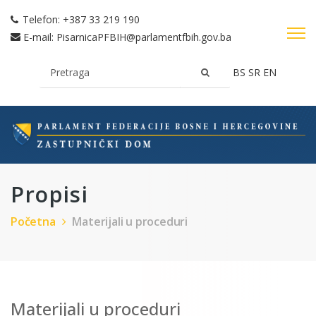
Telefon:
+387 33 219 190
E-mail:
PisarnicaPFBIH@parlamentfbih.gov.ba
BS
SR
EN
Propisi
Početna
Materijali u proceduri
Materijali u proceduri