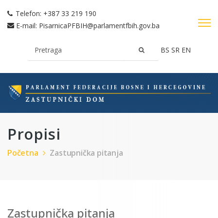
Telefon:
+387 33 219 190
E-mail:
PisarnicaPFBIH@parlamentfbih.gov.ba
BS
SR
EN
Propisi
Početna
Zastupnička pitanja
Zastupnička pitanja