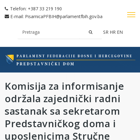
Telefon:
+387 33 219 190
E-mail:
PisarnicaPFBIH@parlamentfbih.gov.ba
SR
HR
EN
Komisija za informisanje
održala zajednički radni
sastanak sa sekretarom
Predstavničkog doma i
uposlenicima Stručne