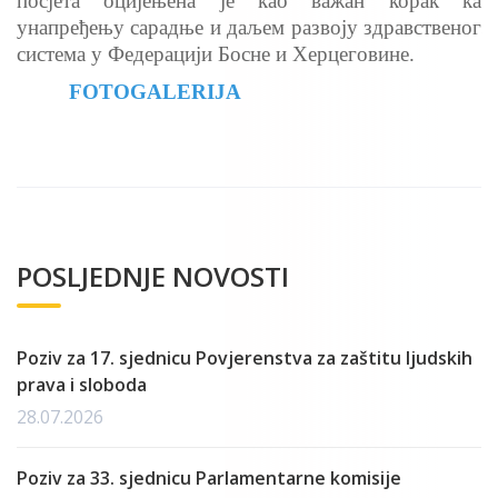
посјета оцијењена је као важан корак ка
унапређењу сарадње и даљем развоју здравственог
система у Федерацији Босне и Херцеговине.
FOTOGALERIJA
POSLJEDNJE NOVOSTI
Poziv za 17. sjednicu Povjerenstva za zaštitu ljudskih
prava i sloboda
28.07.2026
Poziv za 33. sjednicu Parlamentarne komisije