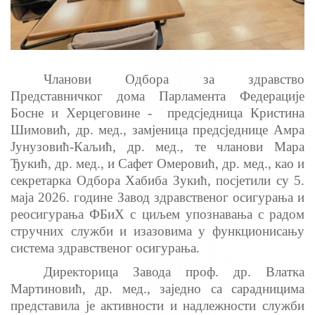
Чланови Одбора за здравство
Представничког дома Парламента Федерације
Босне и Херцеговине -
предсједница Кристина
Шимовић, др. мед., замјеница предсједнице Амра
Јунузовић-Каљић, др. мед., те чланови Мара
Ђукић, др. мед., и Сафет Омеровић, др. мед., као и
секретарка Одбора Хабиба Зукић, посјетили су 5.
маја 2026. године Завод здравственог осигурања и
реосигурања ФБиХ с циљем упознавања с радом
стручних служби и изазовима у функционисању
система здравственог осигурања.
Директорица Завода проф. др. Влатка
Мартиновић, др. мед., заједно са сарадницима
представила је активности и надлежности служби