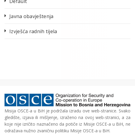
Default
Javna obavještenja
Izvješća radnih tijela
Misija OSCE-a u BiH je podržala izradu ove web-stranice. Svako
gledište, izjava ili mišljenje, izraženo na ovoj web-stranici, a za
koje nije izričito naznačeno da potiče iz Misije OSCE-a u BiH, ne
odražava nužno zvaničnu politiku Misije OSCE-a u BiH.