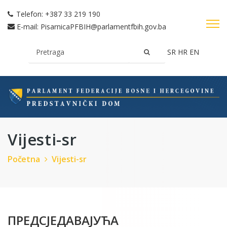
Telefon:
+387 33 219 190
E-mail:
PisarnicaPFBIH@parlamentfbih.gov.ba
SR
HR
EN
Vijesti-sr
Početna
Vijesti-sr
ПРЕДСЈЕДАВАЈУЋА