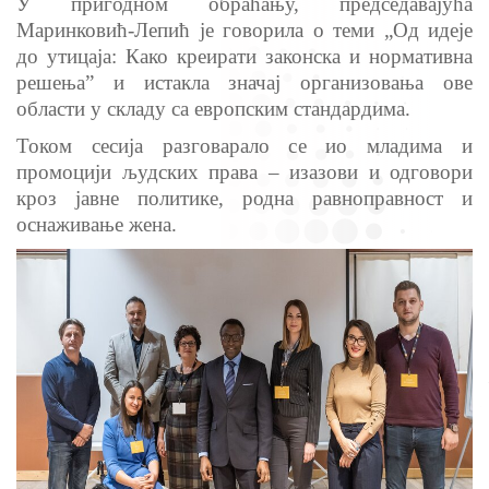
У пригодном обраћању, председавајућа
Маринковић-Лепић је говорила о теми „Од идеје
до утицаја: Како креирати законска и нормативна
решења” и истакла значај организовања ове
области у складу са европским стандардима.
Током сесија разговарало се ио младима и
промоцији људских права – изазови и одговори
кроз јавне политике, родна равноправност и
оснаживање жена.