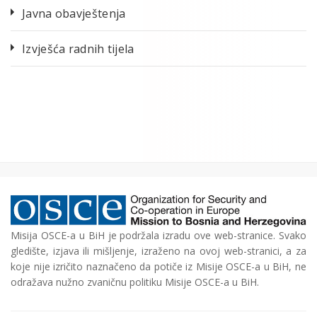
Javna obavještenja
Izvješća radnih tijela
Misija OSCE-a u BiH je podržala izradu ove web-stranice. Svako
gledište, izjava ili mišljenje, izraženo na ovoj web-stranici, a za
koje nije izričito naznačeno da potiče iz Misije OSCE-a u BiH, ne
odražava nužno zvaničnu politiku Misije OSCE-a u BiH.