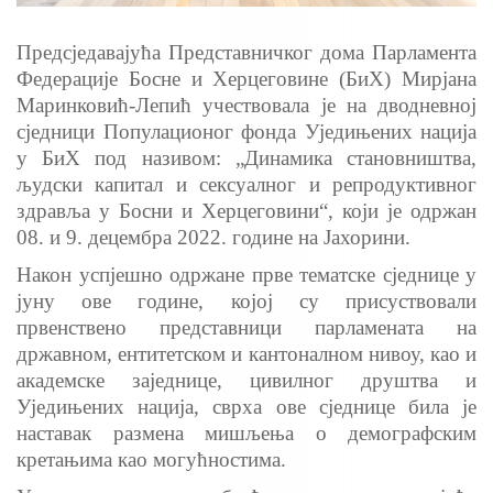
Предсједавајућа Представничког дома Парламента
Федерације Босне и Херцеговине (БиХ) Мирјана
Маринковић-Лепић учествовала је на дводневној
сједници Популационог фонда Уједињених нација
у БиХ под називом: „Динамика становништва,
људски капитал и сексуалног и репродуктивног
здравља у Босни и Херцеговини“, који је одржан
08. и 9. децембра 2022. године на Јахорини.
Након успјешно одржане прве тематске сједнице у
јуну ове године, којој су присуствовали
првенствено представници парламената на
државном, ентитетском и кантоналном нивоу, као и
академске заједнице, цивилног друштва и
Уједињених нација, сврха ове сједнице била је
наставак размена мишљења о демографским
кретањима као могућностима.