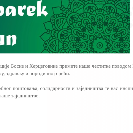
ције Босне и Херцеговине примите наше честитке поводом 
ру, здрављу и породичној срећи.
обног поштовања, солидарности и заједништва те нас инсп
 наше заједништво.