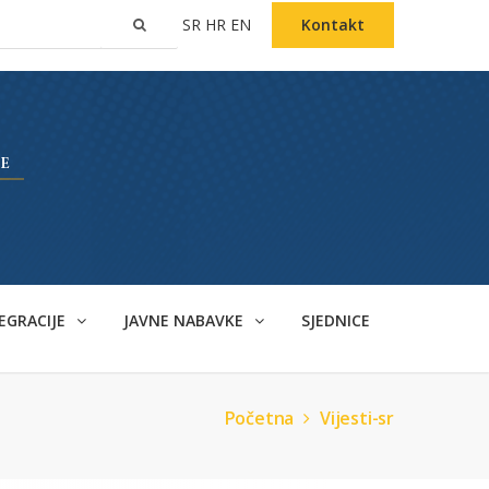
SR
HR
EN
Kontakt
EGRACIJE
JAVNE NABAVKE
SJEDNICE
Početna
Vijesti-sr