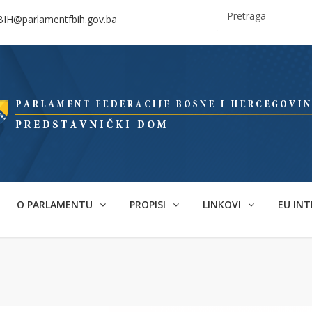
BIH@parlamentfbih.gov.ba
O PARLAMENTU
PROPISI
LINKOVI
EU INT