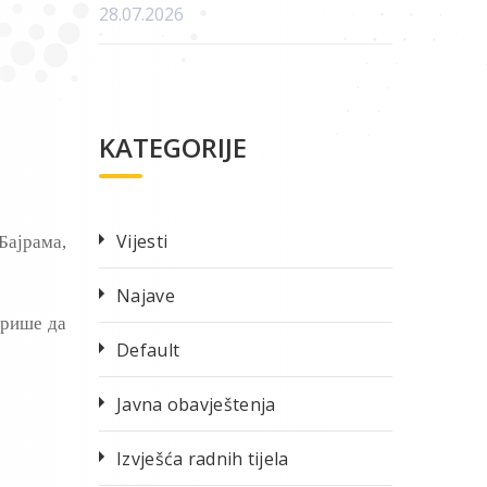
28.07.2026
KATEGORIJE
Vijesti
Бајрама,
Najave
ирише да
Default
Javna obavještenja
Izvješća radnih tijela