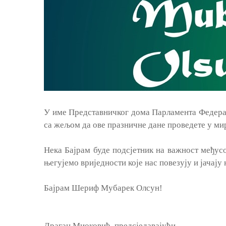
У име Представничког дома Парламента Федера
са жељом да ове празничне дане проведете у ми
Нека Бајрам буде подсјетник на важност међус
његујемо вриједности које нас повезују и јачају
Бајрам Шериф Мубарек Олсун!
Драган Миоковић, предсједавајући