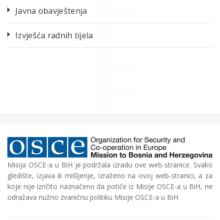
Javna obavještenja
Izvješća radnih tijela
Misija OSCE-a u BiH je podržala izradu ove web-stranice. Svako
gledište, izjava ili mišljenje, izraženo na ovoj web-stranici, a za
koje nije izričito naznačeno da potiče iz Misije OSCE-a u BiH, ne
odražava nužno zvaničnu politiku Misije OSCE-a u BiH.