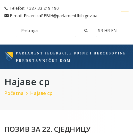
Telefon:
+387 33 219 190
E-mail:
PisarnicaPFBIH@parlamentfbih.gov.ba
SR
HR
EN
Најаве ср
Početna
Најаве ср
ПОЗИВ ЗА 22. СЈЕДНИЦУ