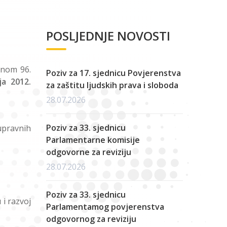
POSLJEDNJE NOVOSTI
anom 96.
Poziv za 17. sjednicu Povjerenstva
aja 2012.
za zaštitu ljudskih prava i sloboda
28.07.2026
Poziv za 33. sjednicu
upravnih
Parlamentarne komisije
odgovorne za reviziju
28.07.2026
Poziv za 33. sjednicu
i razvoj
Parlamentamog povjerenstva
odgovornog za reviziju