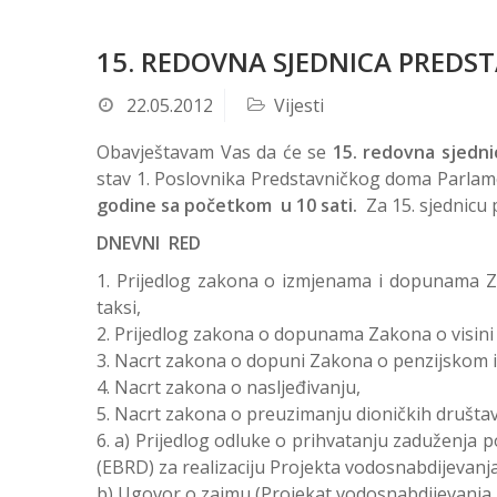
15. REDOVNA SJEDNICA PRED
22.05.2012
Vijesti
Obavještavam Vas da će se
15. redovna sjedn
stav 1. Poslovnika Predstavničkog doma Parlame
godine sa početkom u 10 sati.
Za 15. sjednicu 
DNEVNI RED
Prijedlog zakona o izmjenama i dopunama Za
taksi,
Prijedlog zakona o dopunama Zakona o visini
Nacrt zakona o dopuni Zakona o penzijskom i 
Nacrt zakona o nasljeđivanju,
Nacrt zakona o preuzimanju dioničkih društav
a) Prijedlog odluke o prihvatanju zaduženja 
(EBRD) za realizaciju Projekta vodosnabdijevanja
b) Ugovor o zajmu (Projekat vodosnabdijevanja 