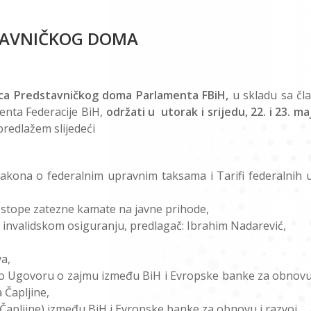
STAVNIČKOG DOMA
ica Predstavničkog doma Parlamenta FBiH,
u skladu sa čl
nta Federacije BiH,
održati u utorak i srijedu, 22. i 23. m
predlažem slijedeći
kona o federalnim upravnim taksama i Tarifi federalnih 
 stope zatezne kamate na javne prihode,
invalidskom osiguranju, predlagač: Ibrahim Nadarević,
a,
po Ugovoru o zajmu između BiH i Evropske banke za obnovu 
 Čapljine,
Čapljine) između BiH i Evropske banke za obnovu i razvoj,