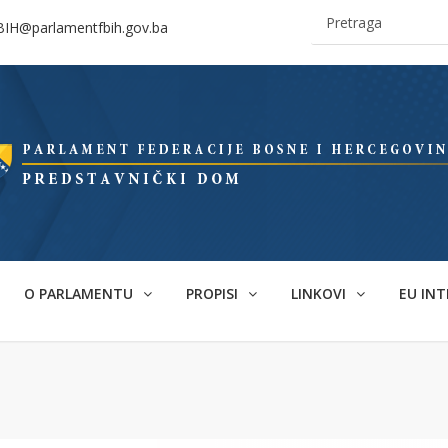
BIH@parlamentfbih.gov.ba
O PARLAMENTU
PROPISI
LINKOVI
EU INT