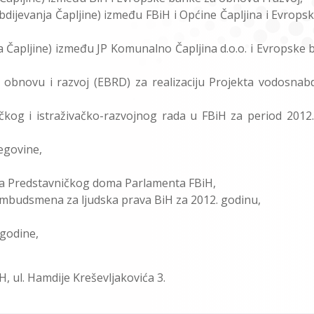
bdijevanja Čapljine) između FBiH i Općine Čapljina i Evrops
a Čapljine) između JP Komunalno Čapljina d.o.o. i Evropske 
obnovu i razvoj (EBRD) za realizaciju Projekta vodosnabd
ačkog i istraživačko-razvojnog rada u FBiH za period 2012.
cegovine,
ka Predstavničkog doma Parlamenta FBiH,
e ombudsmena za ljudska prava BiH za 2012. godinu,
 godine,
H, ul. Hamdije Kreševljakovića 3.