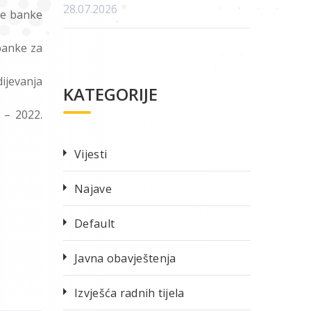
28.07.2026
ke banke
banke za
ijevanja
KATEGORIJE
 – 2022.
Vijesti
Najave
Default
Javna obavještenja
Izvješća radnih tijela