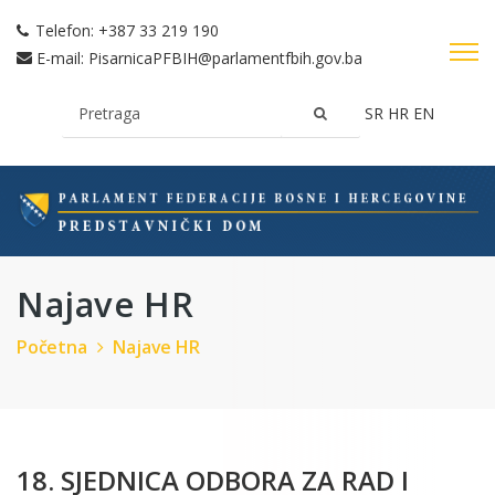
Telefon:
+387 33 219 190
E-mail:
PisarnicaPFBIH@parlamentfbih.gov.ba
SR
HR
EN
Najave HR
Početna
Najave HR
18. SJEDNICA ODBORA ZA RAD I