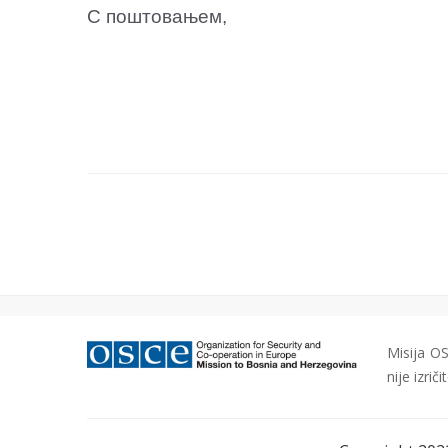
С поштовањем,
Младен Бош
Misija OS
nije izri