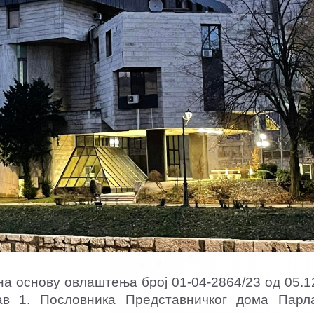
 на основу овлаштења број 01-04-2864/23 од 05.1
ав 1. Пословника Представничког дома Парл