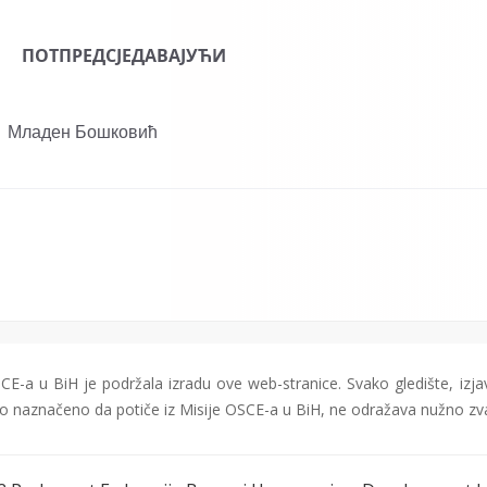
ПОТПРЕДСЈЕДАВАЈУЋИ
ковић
CE-a u BiH je podržala izradu ove web-stranice. Svako gledište, izjav
čito naznačeno da potiče iz Misije OSCE-a u BiH, ne odražava nužno zv