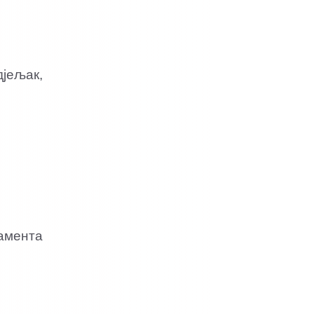
јељак,
амента