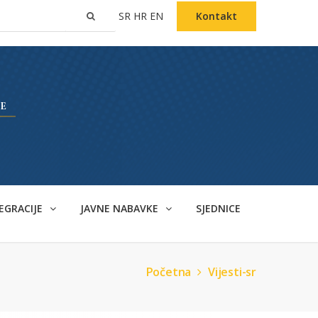
SR
HR
EN
Kontakt
EGRACIJE
JAVNE NABAVKE
SJEDNICE
Početna
Vijesti-sr