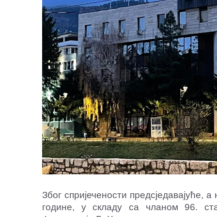
Због спријечености предсједавајуће
, а
године, у складу са чланом 96. ст