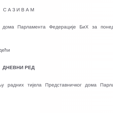
С А З И В А М
г дома Парламента Федерације БиХ за понед‌
дећи
ДНЕВНИ РЕД
у радних тијела Представничког дома Парл