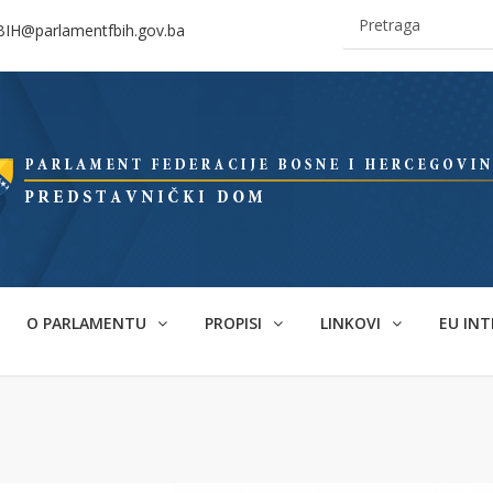
BIH@parlamentfbih.gov.ba
O PARLAMENTU
PROPISI
LINKOVI
EU INT