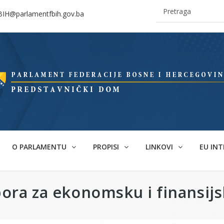
BIH@parlamentfbih.gov.ba
O PARLAMENTU
PROPISI
LINKOVI
EU INT
ra za ekonomsku i finansijs