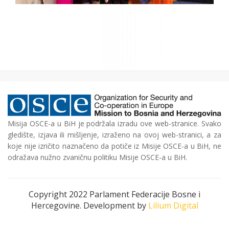
Misija OSCE-a u BiH je podržala izradu ove web-stranice. Svako
gledište, izjava ili mišljenje, izraženo na ovoj web-stranici, a za
koje nije izričito naznačeno da potiče iz Misije OSCE-a u BiH, ne
odražava nužno zvaničnu politiku Misije OSCE-a u BiH.
Copyright 2022 Parlament Federacije Bosne i
Hercegovine. Development by
Lilium Digital