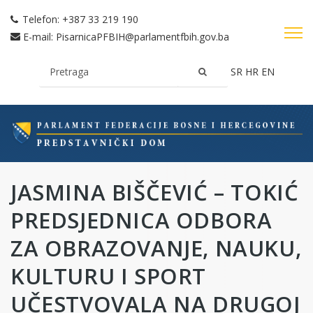
Telefon:
+387 33 219 190
E-mail:
PisarnicaPFBIH@parlamentfbih.gov.ba
SR
HR
EN
JASMINA BIŠČEVIĆ – TOKIĆ
PREDSJEDNICA ODBORA
ZA OBRAZOVANJE, NAUKU,
KULTURU I SPORT
UČESTVOVALA NA DRUGOJ