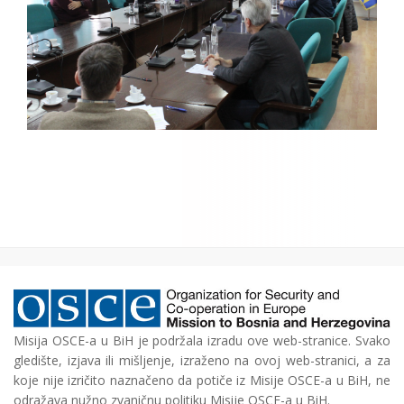
Misija OSCE-a u BiH je podržala izradu ove web-stranice. Svako
gledište, izjava ili mišljenje, izraženo na ovoj web-stranici, a za
koje nije izričito naznačeno da potiče iz Misije OSCE-a u BiH, ne
odražava nužno zvaničnu politiku Misije OSCE-a u BiH.