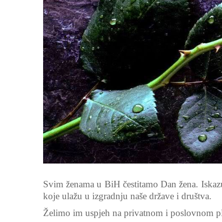
Svim ženama u BiH čestitamo Dan žena. Iskazuj
koje ulažu u izgradnju naše države i društva.
Želimo im uspjeh na privatnom i poslovnom plan