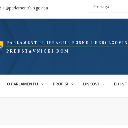
BIH@parlamentfbih.gov.ba
O PARLAMENTU
PROPISI
LINKOVI
EU INT