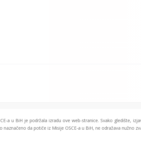
CE-a u BiH je podržala izradu ove web-stranice. Svako gledište, izjav
čito naznačeno da potiče iz Misije OSCE-a u BiH, ne odražava nužno zv