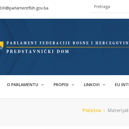
BIH@parlamentfbih.gov.ba
O PARLAMENTU
PROPISI
LINKOVI
EU INT
Početna
Materijal