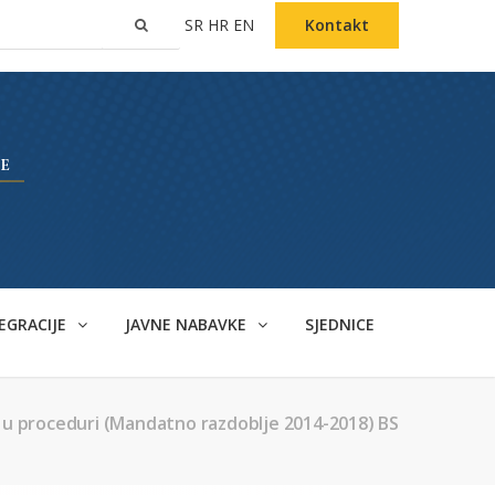
SR
HR
EN
Kontakt
EGRACIJE
JAVNE NABAVKE
SJEDNICE
i u proceduri (Mandatno razdoblje 2014-2018) BS