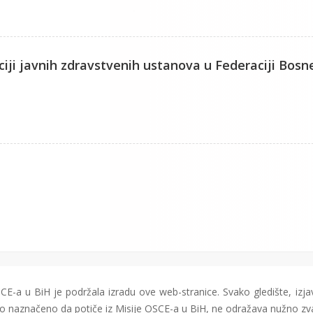
ciji javnih zdravstvenih ustanova u Federaciji Bosne
CE-a u BiH je podržala izradu ove web-stranice. Svako gledište, izjav
čito naznačeno da potiče iz Misije OSCE-a u BiH, ne odražava nužno zv