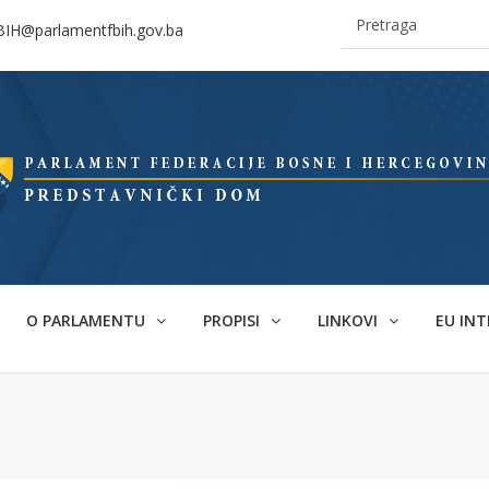
BIH@parlamentfbih.gov.ba
O PARLAMENTU
PROPISI
LINKOVI
EU INT