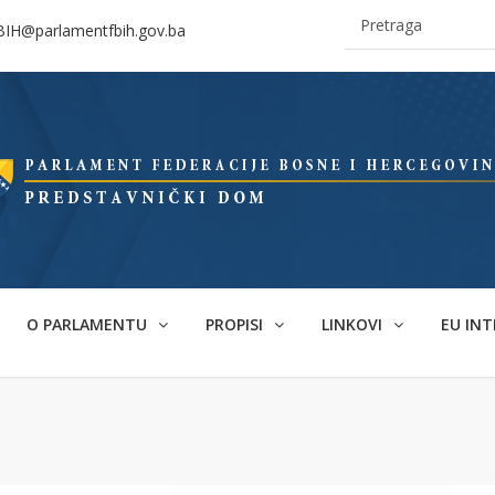
BIH@parlamentfbih.gov.ba
O PARLAMENTU
PROPISI
LINKOVI
EU INT