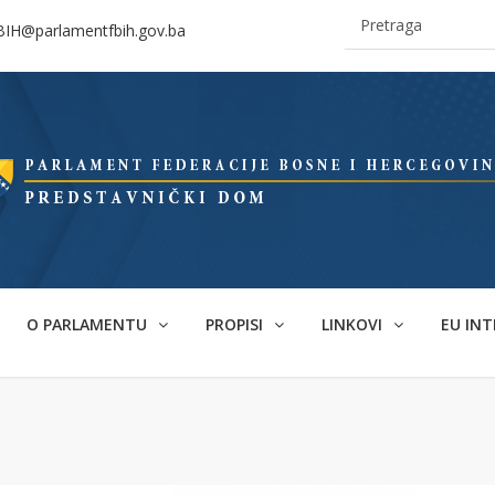
BIH@parlamentfbih.gov.ba
O PARLAMENTU
PROPISI
LINKOVI
EU INT