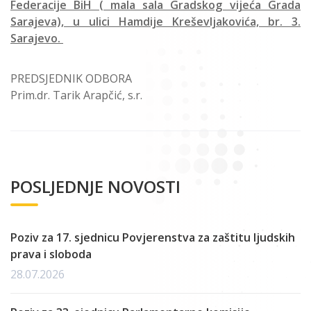
Federacije BiH ( mala sala Gradskog vijeća Grada
Sarajeva), u ulici Hamdije Kreševljakovića, br. 3.
Sarajevo.
PREDSJEDNIK ODBORA
Prim.dr. Tarik Arapčić, s.r.
POSLJEDNJE NOVOSTI
Poziv za 17. sjednicu Povjerenstva za zaštitu ljudskih
prava i sloboda
28.07.2026