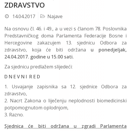
ZDRAVSTVO
14.04.2017
Najave
Na osnovu čl. 46. i 49., a u vezi s članom 78. Poslovnika
Predstavničkog doma Parlamenta Federacije Bosne i
Hercegovine zakazujem 13. sjednicu Odbora za
zdravstvo, koja će biti održana
u ponedjeljak,
24.04.2017. godine u 15.00 sati.
Za sjednicu predlažem slijedeći:
D N E V N I R E D
Usvajanje zapisnika sa 12. sjednice Odbora za
zdravstvo,
Nacrt Zakona o liječenju neplodnosti biomedicinski
potpomognutom oplodnjom,
Razno.
Sjednica će biti održana u zgradi Parlamenta