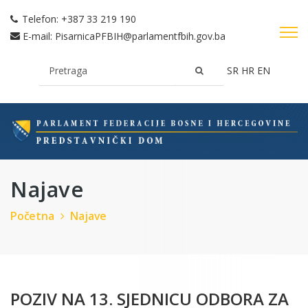
Telefon:
+387 33 219 190
E-mail:
PisarnicaPFBIH@parlamentfbih.gov.ba
SR
HR
EN
Najave
Početna
Najave
POZIV NA 13. SJEDNICU ODBORA ZA