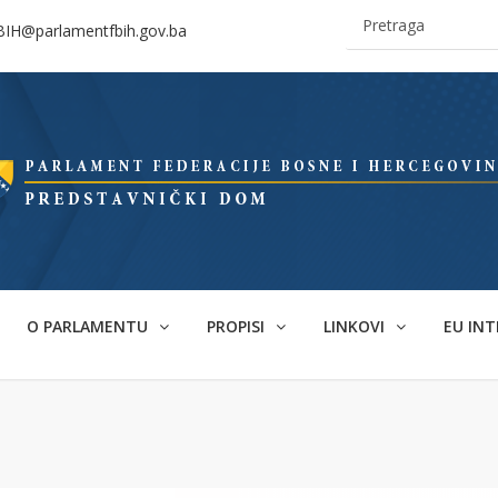
BIH@parlamentfbih.gov.ba
O PARLAMENTU
PROPISI
LINKOVI
EU INT