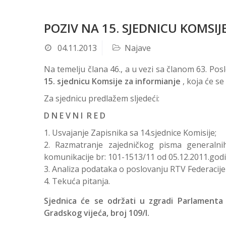
POZIV NA 15. SJEDNICU KOMSIJ
04.11.2013
Najave
Na temelju člana 46., a u vezi sa članom 63. P
15. sjednicu Komsije za informianje
, koja će se
Za sjednicu predlažem sljedeći:
D N E V N I R E D
Usvajanje Zapisnika sa 14.sjednice Komisije;
Razmatranje zajedničkog pisma generalnih
komunikacije br: 101-1513/11 od 05.12.2011.godi
Analiza podataka o poslovanju RTV Federacije 
Tekuća pitanja.
Sjednica će se održati u zgradi Parlamenta 
Gradskog vijeća, broj 109/I.