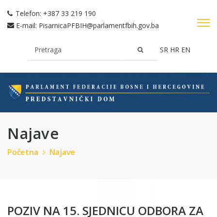
Telefon:
+387 33 219 190
E-mail:
PisarnicaPFBIH@parlamentfbih.gov.ba
SR
HR
EN
Najave
Početna
Najave
POZIV NA 15. SJEDNICU ODBORA ZA