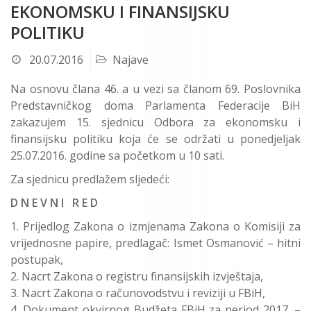
EKONOMSKU I FINANSIJSKU
POLITIKU
20.07.2016
Najave
Na osnovu člana 46. a u vezi sa članom 69. Poslovnika
Predstavničkog doma Parlamenta Federacije BiH
zakazujem 15. sjednicu Odbora za ekonomsku i
finansijsku politiku koja će se održati u ponedjeljak
25.07.2016. godine sa početkom u 10 sati.
Za sjednicu predlažem sljedeći:
D N E V N I R E D
Prijedlog Zakona o izmjenama Zakona o Komisiji za
vrijednosne papire, predlagač: Ismet Osmanović – hitni
postupak,
Nacrt Zakona o registru finansijskih izvještaja,
Nacrt Zakona o računovodstvu i reviziji u FBiH,
Dokument okvirnog Budžeta FBiH za period 2017. –