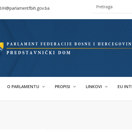
BIH@parlamentfbih.gov.ba
O PARLAMENTU
PROPISI
LINKOVI
EU INT