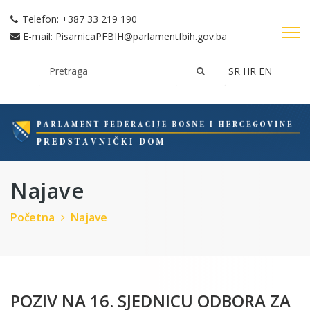
Telefon:
+387 33 219 190
E-mail:
PisarnicaPFBIH@parlamentfbih.gov.ba
SR
HR
EN
Najave
Početna
Najave
POZIV NA 16. SJEDNICU ODBORA ZA