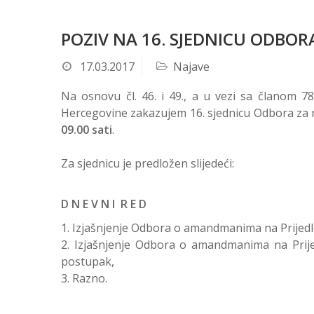
POZIV NA 16. SJEDNICU ODBORA
17.03.2017
Najave
Na osnovu čl. 46. i 49., a u vezi sa članom 
Hercegovine zakazujem 16. sjednicu Odbora za ra
09.00 sati
.
Za sjednicu je predložen slijedeći:
D N E V N I R E D
Izjašnjenje Odbora o amandmanima na Prijedl
Izjašnjenje Odbora o amandmanima na Pri
postupak,
Razno.