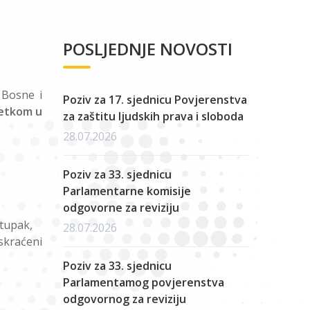
POSLJEDNJE NOVOSTI
 Bosne i
Poziv za 17. sjednicu Povjerenstva
četkom u
za zaštitu ljudskih prava i sloboda
28.07.2026
Poziv za 33. sjednicu
Parlamentarne komisije
odgovorne za reviziju
tupak,
28.07.2026
skraćeni
Poziv za 33. sjednicu
Parlamentamog povjerenstva
odgovornog za reviziju