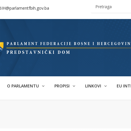
BIH@parlamentfbih.gov.ba
O PARLAMENTU
PROPISI
LINKOVI
EU INT