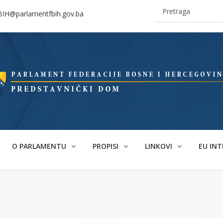
BIH@parlamentfbih.gov.ba
O PARLAMENTU
PROPISI
LINKOVI
EU INT