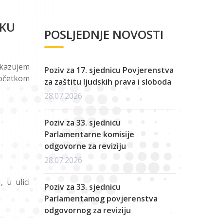
IKU
POSLJEDNJE NOVOSTI
akazujem
Poziv za 17. sjednicu Povjerenstva
 početkom
za zaštitu ljudskih prava i sloboda
28.07.2026
Poziv za 33. sjednicu
Parlamentarne komisije
odgovorne za reviziju
28.07.2026
 u ulici
Poziv za 33. sjednicu
Parlamentamog povjerenstva
odgovornog za reviziju