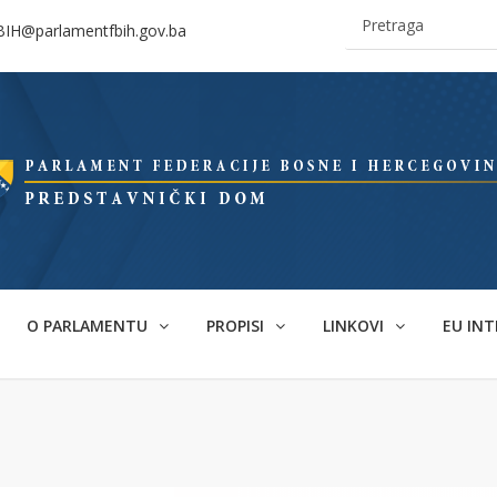
BIH@parlamentfbih.gov.ba
O PARLAMENTU
PROPISI
LINKOVI
EU INT