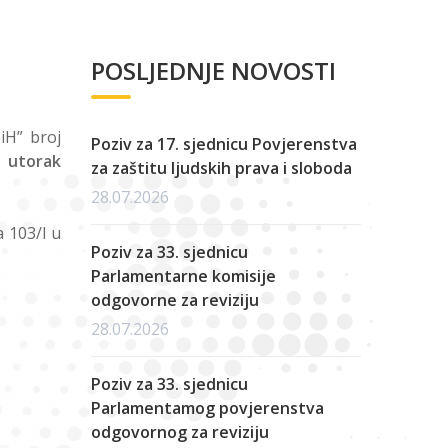
POSLJEDNJE NOVOSTI
iH” broj
Poziv za 17. sjednicu Povjerenstva
a
utorak
za zaštitu ljudskih prava i sloboda
28.07.2026
a 103/I u
Poziv za 33. sjednicu
Parlamentarne komisije
odgovorne za reviziju
28.07.2026
Poziv za 33. sjednicu
Parlamentamog povjerenstva
odgovornog za reviziju