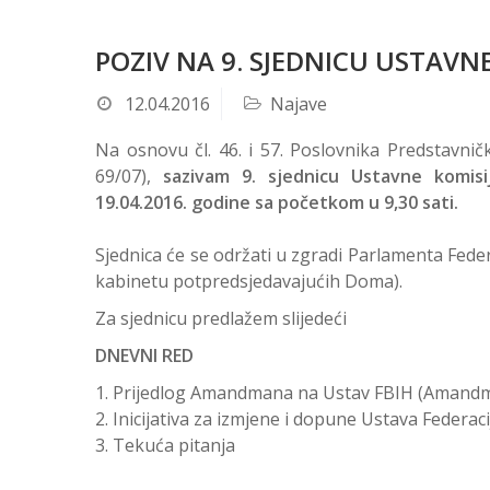
POZIV NA 9. SJEDNICU USTAVNE
12.04.2016
Najave
Na osnovu čl. 46. i 57. Poslovnika Predstavni
69/07),
sazivam 9. sjednicu Ustavne komisi
19.04.2016. godine sa početkom u 9,30 sati.
Sjednica će se održati u zgradi Parlamenta Federa
kabinetu potpredsjedavajućih Doma).
Za sjednicu predlažem slijedeći
DNEVNI RED
Prijedlog Amandmana na Ustav FBIH (Amandma
Inicijativa za izmjene i dopune Ustava Federac
Tekuća pitanja