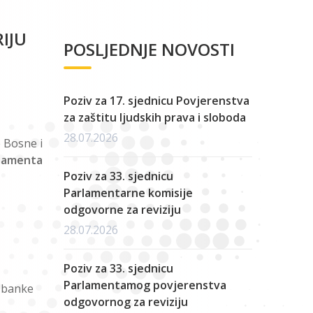
IJU
POSLJEDNJE NOVOSTI
Poziv za 17. sjednicu Povjerenstva
za zaštitu ljudskih prava i sloboda
28.07.2026
 Bosne i
rlamenta
Poziv za 33. sjednicu
Parlamentarne komisije
odgovorne za reviziju
28.07.2026
Poziv za 33. sjednicu
Parlamentamog povjerenstva
e banke
odgovornog za reviziju