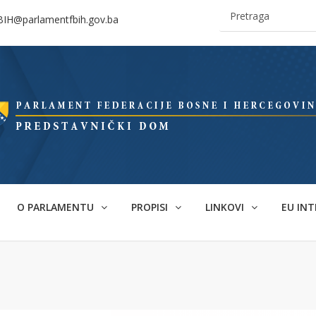
BIH@parlamentfbih.gov.ba
O PARLAMENTU
PROPISI
LINKOVI
EU INT