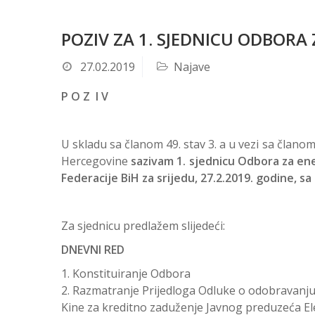
POZIV ZA 1. SJEDNICU ODBORA
27.02.2019
Najave
P O Z I V
U skladu sa članom 49. stav 3. a u vezi sa član
Hercegovine
sazivam 1. sjednicu Odbora za en
Federacije BiH za srijedu, 27.2.2019. godine, s
Za sjednicu predlažem slijedeći:
DNEVNI RED
Konstituiranje Odbora
Razmatranje Prijedloga Odluke o odobravanju
Kine za kreditno zaduženje Javnog preduzeća Ele