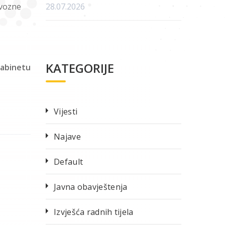
uvozne
28.07.2026
KATEGORIJE
kabinetu
Vijesti
Najave
Default
Javna obavještenja
Izvješća radnih tijela