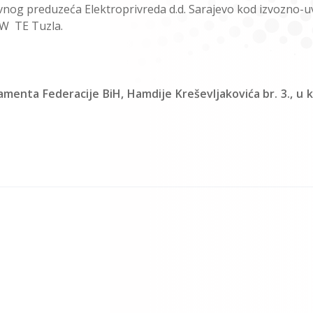
vnog preduzeća Elektroprivreda d.d. Sarajevo kod izvozno-
MW TE Tuzla.
lamenta Federacije BiH, Hamdije Kreševljakovića br. 3., u 