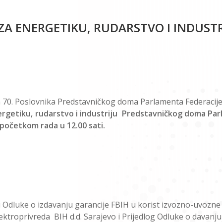
 ZA ENERGETIKU, RUDARSTVO I INDUSTR
om 70. Poslovnika Predstavničkog doma Parlamenta Federacije
ergetiku, rudarstvo i industriju Predstavničkog doma Pa
a početkom rada u 12.00 sati.
 Odluke o izdavanju garancije FBIH u korist izvozno-uvozn
ktroprivreda BIH d.d. Sarajevo i Prijedlog Odluke o davanju