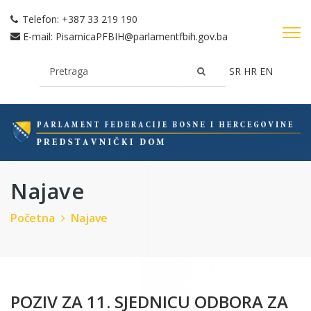
Telefon:
+387 33 219 190
E-mail:
PisarnicaPFBIH@parlamentfbih.gov.ba
SR
HR
EN
Najave
Početna
Najave
POZIV ZA 11. SJEDNICU ODBORA ZA