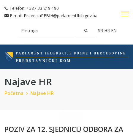
Telefon:
+387 33 219 190
E-mail:
PisarnicaPFBIH@parlamentfbih.gov.ba
SR
HR
EN
Najave HR
Početna
Najave HR
POZIV ZA 12. SJEDNICU ODBORA ZA