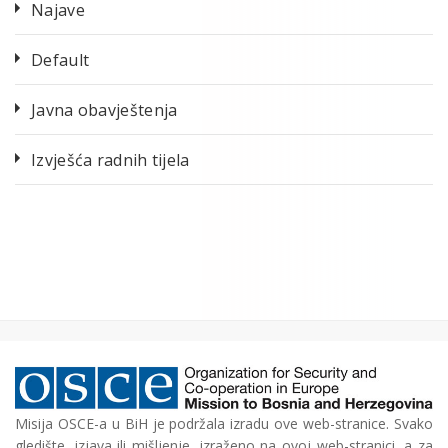
Najave
Default
Javna obavještenja
Izvješća radnih tijela
Misija OSCE-a u BiH je podržala izradu ove web-stranice. Svako
gledište, izjava ili mišljenje, izraženo na ovoj web-stranici, a za