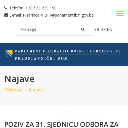
Telefon:
+387 33 219 190
E-mail:
PisarnicaPFBIH@parlamentfbih.gov.ba
SR
HR
EN
Najave
Početna
Najave
POZIV ZA 31. SJEDNICU ODBORA ZA