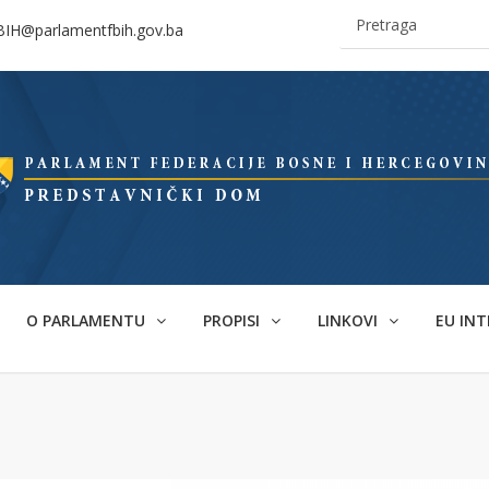
BIH@parlamentfbih.gov.ba
O PARLAMENTU
PROPISI
LINKOVI
EU INT