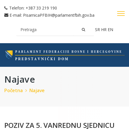
Telefon:
+387 33 219 190
E-mail:
PisarnicaPFBIH@parlamentfbih.gov.ba
SR
HR
EN
Najave
Početna
Najave
POZIV ZA 5. VANREDNU SJEDNICU